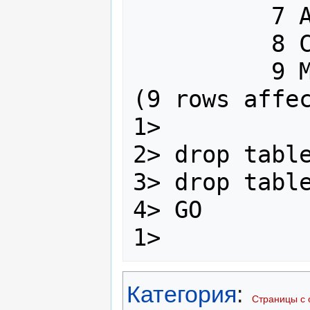
          7 Alison     NULL

          8 Chris      NULL

          9 Mary       NULL

(9 rows affec
1>

2> drop table
3> drop table
4> GO

1>
Категория
:
Страницы с 