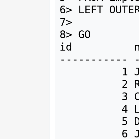
6> LEFT OUTER
7>           
8> GO

id          n
----------- -
          1 Jason      Developer

          2 Robert     Tester

          3 Celia      Designer

          4 Linda      Programmer

          5 David      NULL

          6 James      NULL
