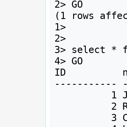
2> GO

(1 rows affec
1>

2>

3> select * f
4> GO

ID          n
----------- -
          1 Jason             1234

          2 Robert            4321

          3 Celia             5432
