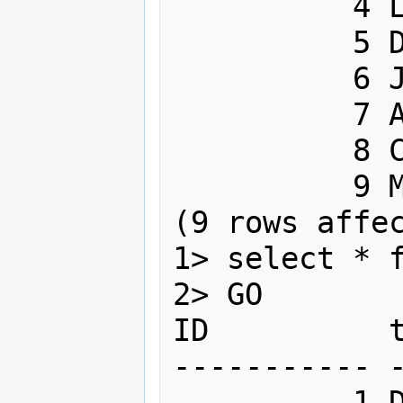
          4 Linda             3456

          5 David             7654

          6 James             4567

          7 Alison            8744

          8 Chris             9875

          9 Mary              2345

(9 rows affec
1> select * f
2> GO

ID          t
----------- -
          1 Developer           3000
