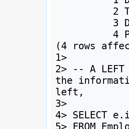
          2 Tester              4000

          3 Designer            5000

          4 Programmer          6000

(4 rows affec
1>

2> -- A LEFT 
the informati
left,

3>

4> SELECT e.i
5> FROM Emplo