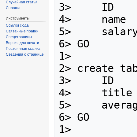
Случайная статья
3>     ID    
Справка
4>     name  
Инструменты
Ссылки сюда
5>     salary
Связанные правки
Спецстраницы
6> GO

Версия для печати
Постоянная ссылка
1>

Сведения о странице
2> create tab
3>     ID    
4>     title 
5>     averag
6> GO

1>
