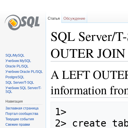
Статья
Обсуждение
SQL Server/T
OUTER JOIN
SQL/MySQL
Учебник MySQL
Перейти к:
навигация
,
поиск
Oracle PL/SQL
A LEFT OUTER J
Учебник Oracle PL/SQL
PostgreSQL
SQL Server/T-SQL
information from
Учебник SQL Server/T-
SQL
Навигация
1>

Заглавная страница
Портал сообщества
Текущие события
2> create tab
Свежие правки