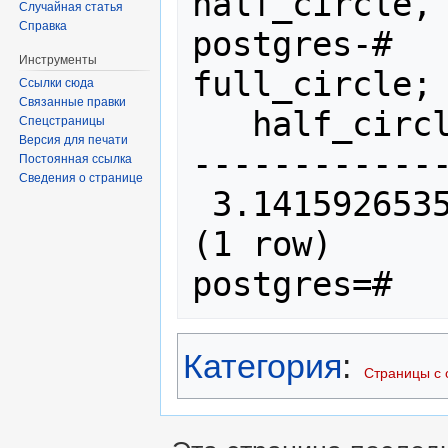
half_circle,

Случайная статья
Справка
postgres-#   
Инструменты
full_circle;

Ссылки сюда
Связанные правки
   half_circle    |   full_circle

Спецстраницы
Версия для печати
-------------
Постоянная ссылка
Сведения о странице
 3.14159265358979 | 6.28318530717959

(1 row)

postgres=#
Категория
:
Страницы с 