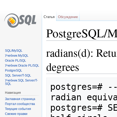
Статья
Обсуждение
PostgreSQL/Ma
Перейти к:
навигация
,
поиск
radians(d): Retu
SQL/MySQL
Учебник MySQL
Oracle PL/SQL
degrees
Учебник Oracle PL/SQL
PostgreSQL
SQL Server/T-SQL
Учебник SQL Server/T-
postgres=# --
SQL
Навигация
radian equiva
Заглавная страница
Портал сообщества
postgres=# SE
Текущие события
Свежие правки