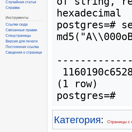
of string, re
Случайная статья
Справка
hexadecimal

Инструменты
postgres=# se
Ссылки сюда
Связанные правки
md5("A\\000oB
Спецстраницы
Версия для печати
               m
Постоянная ссылка
Сведения о странице
-------------
 1160190c6528db499b50394519f167c4

(1 row)

postgres=#
Категория
:
Страницы с 