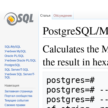
Статья
Обсуждение
PostgreSQL/M
Перейти к:
навигация
,
поиск
Calculates the M
SQL/MySQL
Учебник MySQL
Oracle PL/SQL
the result in he
Учебник Oracle PL/SQL
PostgreSQL
SQL Server/T-SQL
Учебник SQL Server/T-
postgres=#

SQL
Навигация
postgres=# --
Заглавная страница
Портал сообщества
postgres=# --
Текущие события
Свежие правки