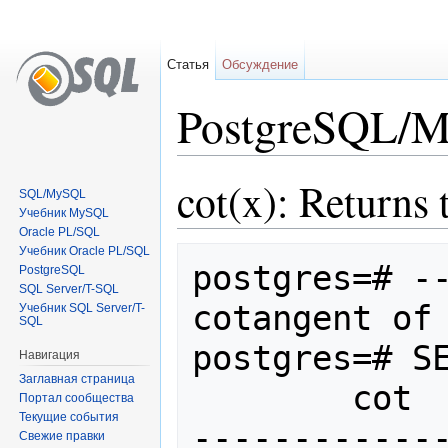
Статья
Обсуждение
PostgreSQL/Ma
Перейти к:
навигация
,
поиск
cot(x): Returns 
SQL/MySQL
Учебник MySQL
Oracle PL/SQL
Учебник Oracle PL/SQL
postgres=# --
PostgreSQL
SQL Server/T-SQL
cotangent of 
Учебник SQL Server/T-
SQL
postgres=# SE
Навигация
Заглавная страница
        cot        |        cot

Портал сообщества
Текущие события
------------
Свежие правки