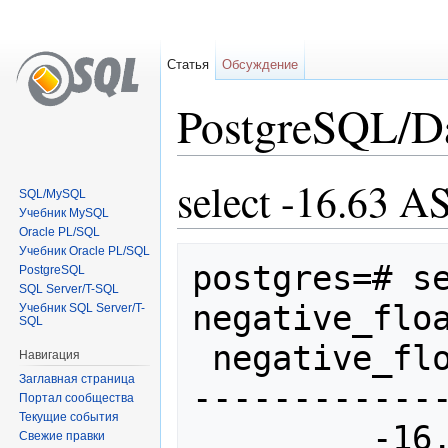
Статья
Обсуждение
PostgreSQL/Da
Перейти к:
навигация
,
поиск
select -16.63 AS
SQL/MySQL
Учебник MySQL
Oracle PL/SQL
Учебник Oracle PL/SQL
postgres=# se
PostgreSQL
SQL Server/T-SQL
negative_floa
Учебник SQL Server/T-
SQL
 negative_float

Навигация
Заглавная страница
-------------
Портал сообщества
Текущие события
         -16.63

Свежие правки