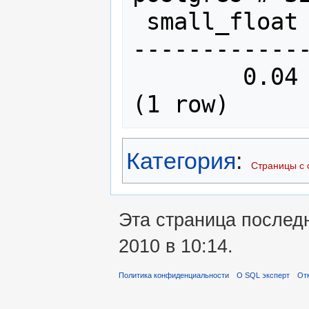
 small_float

-------------
        0.04

(1 row)
Категория
:
Страницы с 
Эта страница послед
2010 в 10:14.
Политика конфиденциальности
О SQL эксперт
Отк