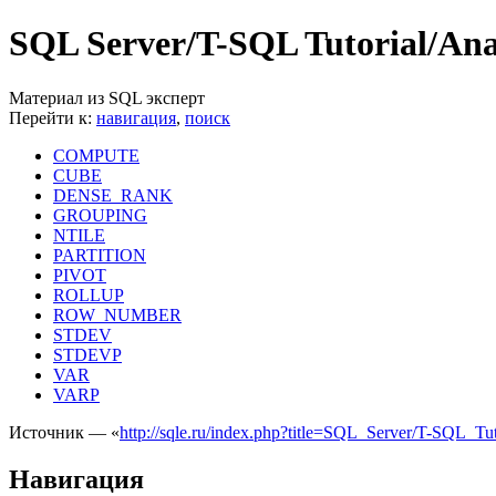
SQL Server/T-SQL Tutorial/Anal
Материал из SQL эксперт
Перейти к:
навигация
,
поиск
COMPUTE
CUBE
DENSE_RANK
GROUPING
NTILE
PARTITION
PIVOT
ROLLUP
ROW_NUMBER
STDEV
STDEVP
VAR
VARP
Источник — «
http://sqle.ru/index.php?title=SQL_Server/T-SQL_Tu
Навигация