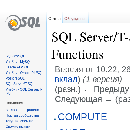
Статья
Обсуждение
SQL Server/T-
Functions
SQL/MySQL
Учебник MySQL
Версия от 10:22, 2
Oracle PL/SQL
Учебник Oracle PL/SQL
вклад
)
(1 версия)
PostgreSQL
SQL Server/T-SQL
(разн.) ← Предыдущ
Учебник SQL Server/T-
SQL
Следующая → (раз
Навигация
Перейти к:
навигация
,
поиск
Заглавная страница
COMPUTE
Портал сообщества
Текущие события
Свежие правки