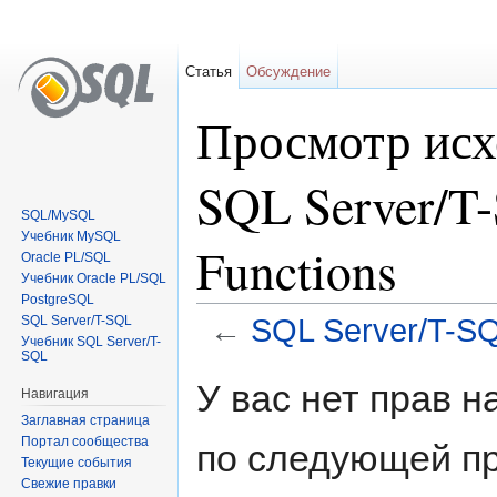
Статья
Обсуждение
Просмотр исх
SQL Server/T-
SQL/MySQL
Учебник MySQL
Functions
Oracle PL/SQL
Учебник Oracle PL/SQL
PostgreSQL
SQL Server/T-SQL
←
SQL Server/T-SQL
Учебник SQL Server/T-
SQL
Перейти к:
навигация
,
поиск
У вас нет прав 
Навигация
Заглавная страница
Портал сообщества
по следующей пр
Текущие события
Свежие правки