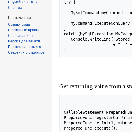
try {

Случайная статья
Справка
   MySqlCommand myCommand = new MySqlCommand("call error_test_proc(1)",

Инструменты
                                              
   myCommand.ExecuteNonQuery();

Ссылки сюда
}

Связанные правки
catch (MySqlException MyExcep
Спецстраницы
   Console.WriteLine("Stored procedure error: MySQL code: " + MyException.Number

Версия для печати
                     + "  " + MyException.Message);

Постоянная ссылка
}
Сведения о странице
Get returning value from a s
CallableStatement PreparedFun
PreparedFunc.registerOutParam
PreparedFunc.setInt(1, aNumbe
PreparedFunc.execute();
