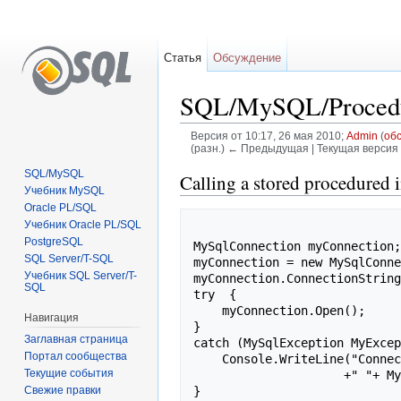
Статья
Обсуждение
SQL/MySQL/Procedu
Версия от 10:17, 26 мая 2010;
Admin
(
об
(разн.) ← Предыдущая | Текущая версия 
Перейти к:
навигация
,
поиск
SQL/MySQL
Calling a stored procedured 
Учебник MySQL
Oracle PL/SQL
Учебник Oracle PL/SQL
PostgreSQL
MySqlConnection myConnection;
SQL Server/T-SQL
myConnection = new MySqlConne
Учебник SQL Server/T-
myConnection.ConnectionString
SQL
try  {

    myConnection.Open();

Навигация
}

Заглавная страница
catch (MySqlException MyExcep
Портал сообщества
    Console.WriteLine("Connection error: MySQL code: "+MyException.Number

Текущие события
                     +" "+ MyException.Message);

Свежие правки
}
