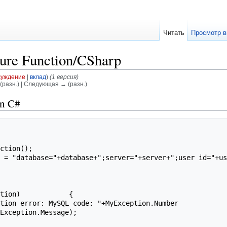
Читать
Просмотр в
re Function/CSharp
суждение
|
вклад
)
(1 версия)
(разн.) | Следующая → (разн.)
in C#
        

ction();

 = "database="+database+";server="+server+";user id="+us
tion)            {
