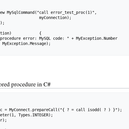
myConnection);            

tion)            {

tored procedure in C#
c = MyConnect.prepareCall("{ ? = call isodd( ? ) }");

eter(1, Types.INTEGER);

r);
