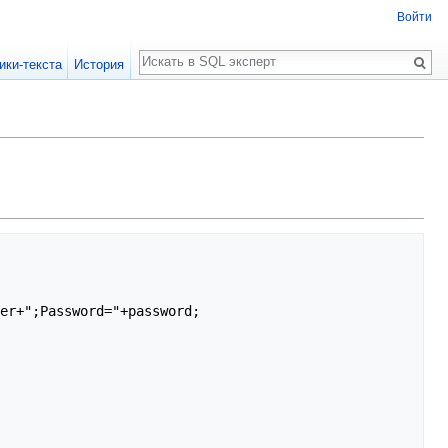
Войти
Поиск
ики-текста
История
er+";Password="+password;
