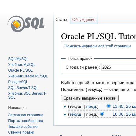
Статья
Обсуждение
Oracle PL/SQL Tuto
Показать журналы для этой страницы
Перейти к:
навигация
,
поиск
Поиск правок
SQL/MySQL
Учебник MySQL
С года (и ранее):
Oracle PL/SQL
Учебник Oracle PL/SQL
PostgreSQL
Выбор версий: отметьте версии стра
SQL Server/T-SQL
Пояснения:
(текущ.)
— отличия от т
Учебник SQL Server/T-
SQL
(текущ. |
пред.
)
13:45, 26 
Навигация
(
текущ.
| пред.)
10:08, 26 
Заглавная страница
Портал сообщества
Текущие события
Свежие правки