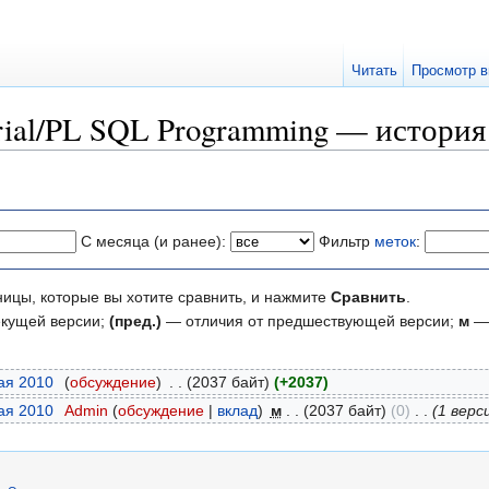
Читать
Просмотр в
rial/PL SQL Programming — истори
С месяца (и ранее):
Фильтр
меток
:
ницы, которые вы хотите сравнить, и нажмите
Сравнить
.
екущей версии;
(пред.)
— отличия от предшествующей версии;
м
— 
мая 2010
‎
(
обсуждение
)
‎
. .
(2037 байт)
(+2037)
мая 2010
‎
Admin
(
обсуждение
|
вклад
)
‎
м
. .
(2037 байт)
(0)
‎
. .
(1 верс