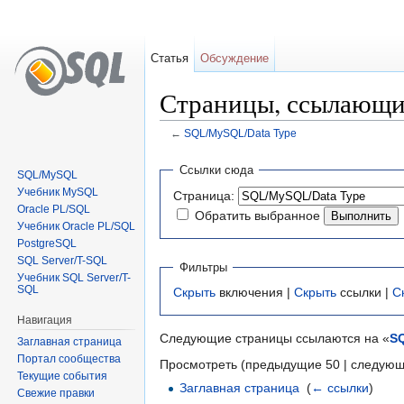
Статья
Обсуждение
Страницы, ссылающи
←
SQL/MySQL/Data Type
Перейти к:
навигация
,
поиск
Ссылки сюда
SQL/MySQL
Учебник MySQL
Страница:
Oracle PL/SQL
Обратить выбранное
Учебник Oracle PL/SQL
PostgreSQL
SQL Server/T-SQL
Фильтры
Учебник SQL Server/T-
SQL
Скрыть
включения |
Скрыть
ссылки |
С
Навигация
Следующие страницы ссылаются на «
S
Заглавная страница
Портал сообщества
Просмотреть (предыдущие 50 | следующ
Текущие события
Заглавная страница
‎
(
← ссылки
)
Свежие правки